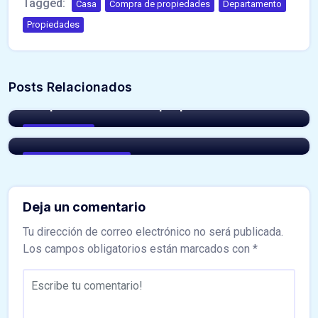
Tagged:
Casa
Compra de propiedades
Departamento
Propiedades
AbcLm-Mx-ADM
Posts Relacionados
En esto se fijan las personas antes de
AbcLm-Mx-ADM
comprar o rentar una propiedad
¿Cuánto cuesta el metro cuadrado de
terreno en Los Mochis?
Bienes Raíces
Compra de Propiedades
Deja un comentario
Tu dirección de correo electrónico no será publicada.
Los campos obligatorios están marcados con
*