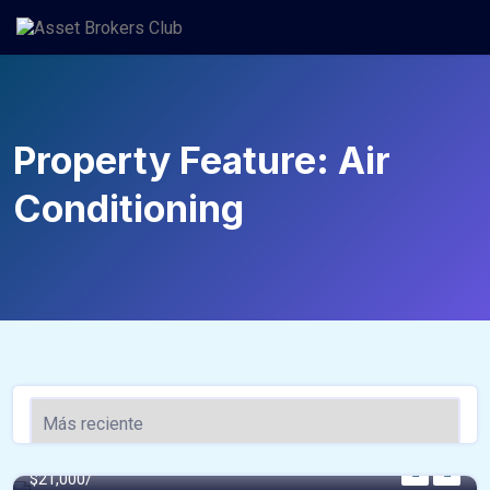
Saltar
al
contenido
Property Feature:
Air
Conditioning
$21,000/