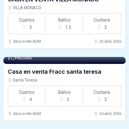
VILLA MÓNACO
Cuartos
Baños
Cochera
3
1.5
2
AbcLm-Mx-ADM
26 abril, 2026
110 m² -
$1,990,000/
Casa
For Venta
Casa en venta Fracc santa teresa
Santa Teresa
Cuartos
Baños
Cochera
4
2
2
AbcLm-Mx-ADM
24 abril, 2026