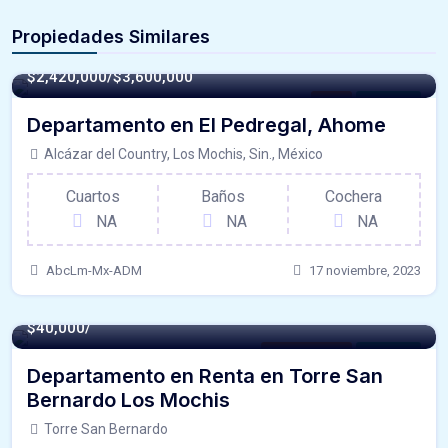
Propiedades Similares
$2,420,000/$3,600,000
Casa
For Venta
Departamento en El Pedregal, Ahome
Alcázar del Country, Los Mochis, Sin., México
Cuartos
Baños
Cochera
NA
NA
NA
AbcLm-Mx-ADM
17 noviembre, 2023
368 m² -
$40,000/
Departamento
For Renta
Departamento en Renta en Torre San
Bernardo Los Mochis
Torre San Bernardo