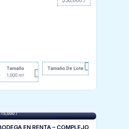
$50,000 /
Tamaño
Tamaño De Lote
1,000 m²
$15,000 /
Bodega
For Renta
BODEGA EN RENTA – COMPLEJO