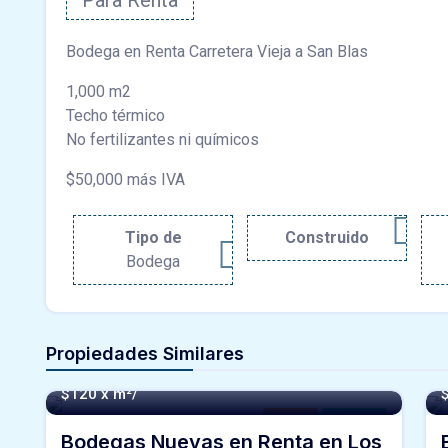
Para Renta
Bodega en Renta Carretera Vieja a San Blas
1,000 m2
Techo térmico
No fertilizantes ni químicos
$50,000 más IVA
Tipo de
Construido
Bodega
Propiedades Similares
178 m² -
$120 x m²/
Bodega
For Renta
Bodegas Nuevas en Renta en Los