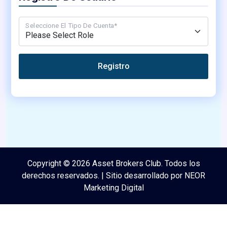
Seleccione El Tipo De Cuenta*
Nombre de usuario*
Correo electrónico
Primer Nombre*
Apellido*
Contraseña*
Confirmar Contraseña*
Copyright © 2026 Asset Brokers Club. Todos los
derechos reservados. | Sitio desarrollado por NEOR
Marketing Digital