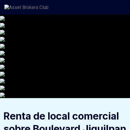
Saltar
al
contenido
Renta de local comercial
sobre Boulevard Jiquilpan