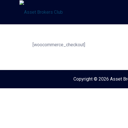
Saltar
al
contenido
[woocommerce_checkout]
Copyright © 2026 Asset Bro